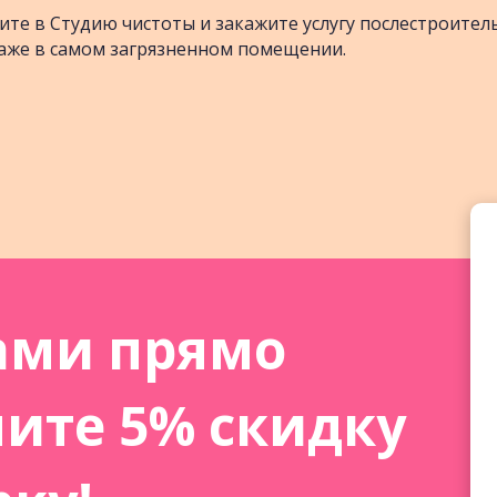
ите в Студию чистоты и закажите услугу послестроител
аже в самом загрязненном помещении.
ами прямо
чите 5% скидку