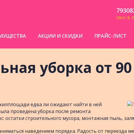
79308
Viber & 
МУЩЕСТВА
АКЦИИ И СКИДКИ
ПРАЙС-ЛИСТ
ная уборка от 90 
жилплощади едва ли ожидают найти в ней
была проведена уборка после ремонта
с: остатки строительного мусора, монтажная пыль, зал
ниматься наведением порядка. Радость от переезда ме